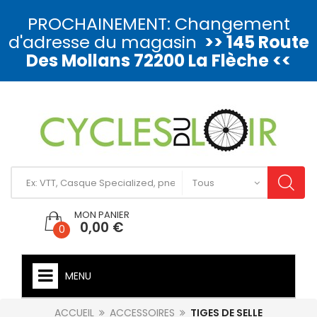
PROCHAINEMENT: Changement
d'adresse du magasin
>> 145 Route
Des Mollans 72200 La Flèche <<
MON PANIER
0,00 €
0
MENU
ACCUEIL
ACCESSOIRES
TIGES DE SELLE