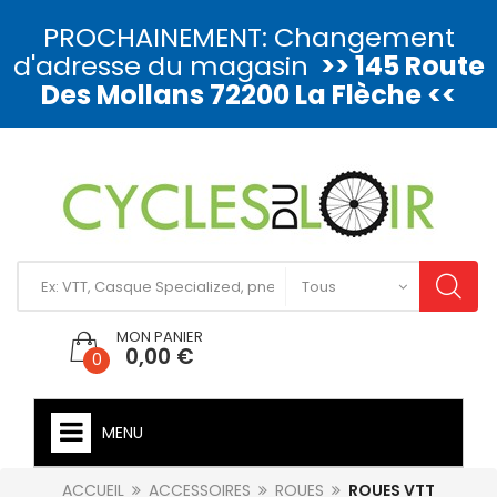
PROCHAINEMENT: Changement
d'adresse du magasin
>> 145 Route
Des Mollans 72200 La Flèche <<
MON PANIER
0,00 €
0
MENU
ACCUEIL
ACCESSOIRES
ROUES
ROUES VTT