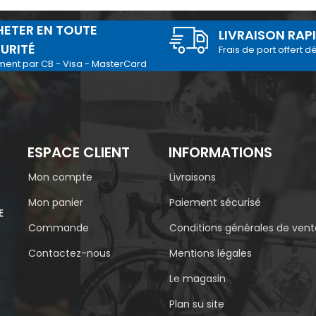
ETER EN TOUTE
LIVRAISON RAP
URITÉ
Frais de port offert d
ment par CB - Visa - MasterCard
ESPACE CLIENT
INFORMATIONS
Mon compte
Livraisons
Mon panier
Paiement sécurisé
E
Commande
Conditions générales de vent
Contactez-nous
Mentions légales
Le magasin
Plan su site