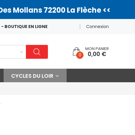
Des Mollans 72200 La Flèche <<
 - BOUTIQUE EN LIGNE
Connexion
MON PANIER
0,00 €
0
CYCLES DU LOIR
O