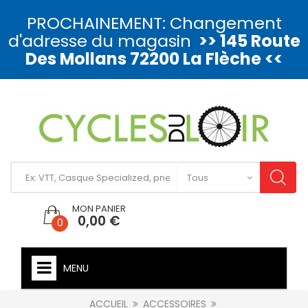
PROCHAINEMENT: Changement
d'adresse du magasin
>> 145 Route
Des Mollans 72200 La Flèche <<
MON PANIER
0,00 €
0
MENU
ACCUEIL
ACCESSOIRES