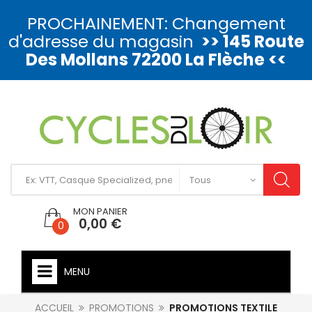
PROCHAINEMENT: Changement
d'adresse du magasin
>> 145 Route
Des Mollans 72200 La Flèche <<
MON PANIER
0,00 €
0
MENU
ACCUEIL
PROMOTIONS
PROMOTIONS TEXTILE