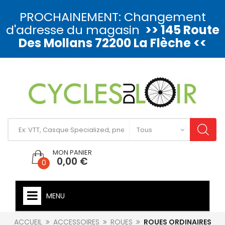
PROCHAINEMENT: Changement
d'adresse du magasin
>> 145 Route
Des Mollans 72200 La Flèche <<
MON PANIER
0,00 €
0
MENU
ACCUEIL
ACCESSOIRES
ROUES
ROUES ORDINAIRES