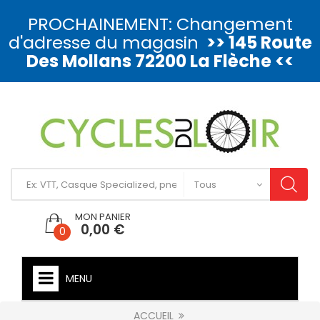
PROCHAINEMENT: Changement
d'adresse du magasin
>> 145 Route
Des Mollans 72200 La Flèche <<
MON PANIER
0,00 €
0
MENU
ACCUEIL