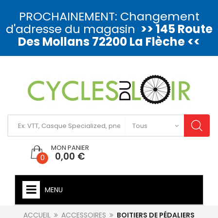
PROCHAINEMENT: Changement
d'adresse du magasin
>> 145 Route
Des Mollans 72200 La Flèche <<
MON PANIER
0,00 €
0
MENU
ACCUEIL
ACCESSOIRES
BOITIERS DE PÉDALIERS