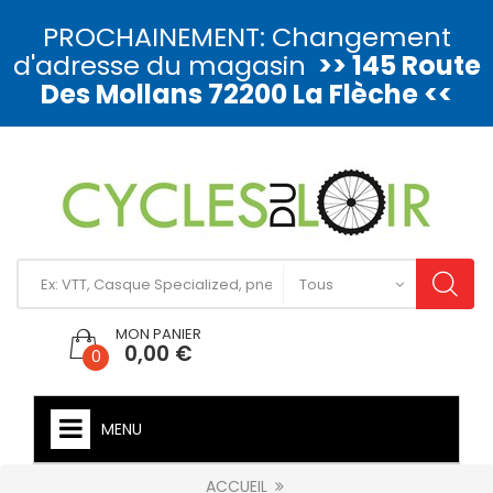
PROCHAINEMENT: Changement
d'adresse du magasin
>> 145 Route
Des Mollans 72200 La Flèche <<
MON PANIER
0,00 €
0
MENU
ACCUEIL