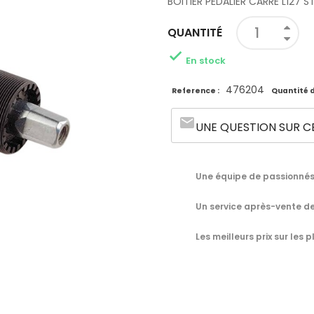
BOITIER PEDALIER CARRE L127 
QUANTITÉ

En stock
476204
Reference :
Quantité d
email
UNE QUESTION SUR C
Une équipe de passionnés 
Un service après-vente de
Les meilleurs prix sur les