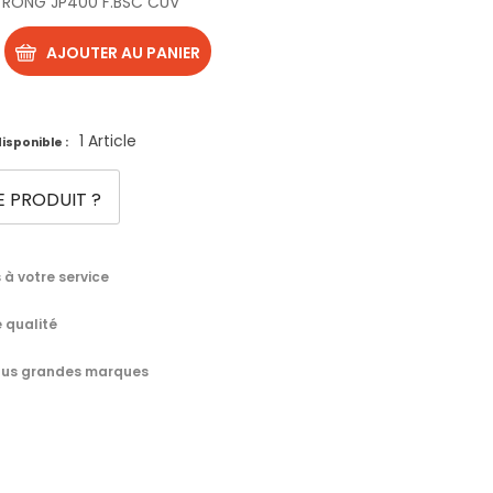
STRONG JP400 F.BSC CUV
AJOUTER AU PANIER
1 Article
isponible :
E PRODUIT ?
à votre service
 qualité
 plus grandes marques