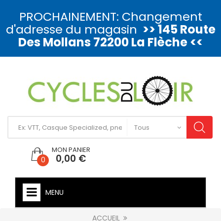
PROCHAINEMENT: Changement
d'adresse du magasin
>> 145 Route
Des Mollans 72200 La Flèche <<
MON PANIER
0,00 €
0
MENU
ACCUEIL