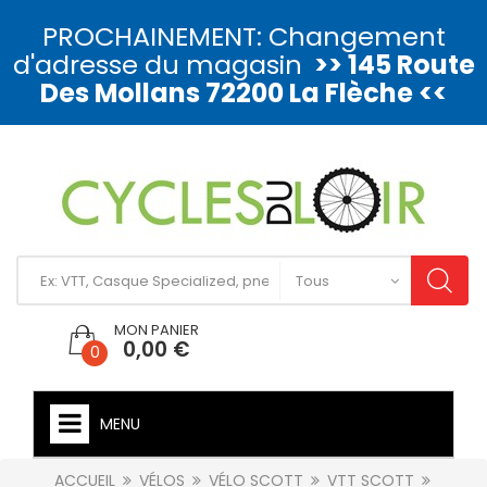
PROCHAINEMENT: Changement
d'adresse du magasin
>> 145 Route
Des Mollans 72200 La Flèche <<
MON PANIER
0,00 €
0
MENU
ACCUEIL
VÉLOS
VÉLO SCOTT
VTT SCOTT