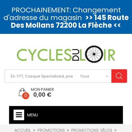
PROCHAINEMENT: Changement
d'adresse du magasin
>> 145 Route
Des Mollans 72200 La Flèche <<
MON PANIER
0,00 €
0
MENU
ACCUEIL
PROMOTIONS
PROMOTIONS VÉLOS