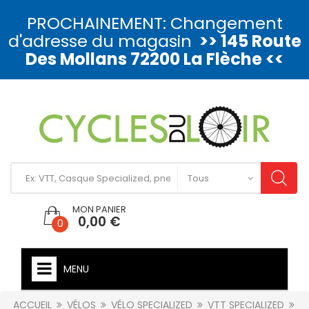
PROCHAINEMENT: Changement
d'adresse du magasin
>> 145 Route
Des Mollans 72200 La Flèche <<
MON PANIER
0,00 €
0
MENU
ACCUEIL
VÉLOS
VÉLO SPECIALIZED
VTT SPECIALIZED