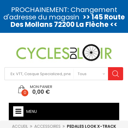
PROCHAINEMENT: Changement
d'adresse du magasin
>> 145 Route
Des Mollans 72200 La Flèche <<
MON PANIER
0,00 €
0
MENU
ACCUEIL
ACCESSOIRES
PEDALES LOOK X-TRACK