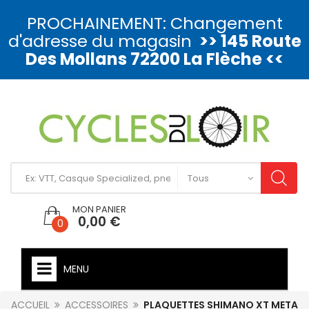
PROCHAINEMENT: Changement
d'adresse du magasin
>> 145 Route
Des Mollans 72200 La Flèche <<
MON PANIER
0,00 €
0
MENU
ACCUEIL
ACCESSOIRES
PLAQUETTES SHIMANO XT META