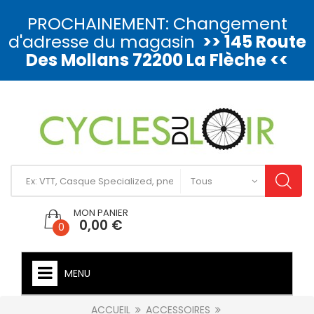
PROCHAINEMENT: Changement
d'adresse du magasin
>> 145 Route
Des Mollans 72200 La Flèche <<
MON PANIER
0,00 €
0
MENU
ACCUEIL
ACCESSOIRES