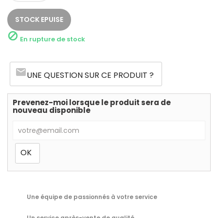
STOCK EPUISE

En rupture de stock
email
UNE QUESTION SUR CE PRODUIT ?
Prevenez-moi lorsque le produit sera de
nouveau disponible
Une équipe de passionnés à votre service
Un service après-vente de qualité