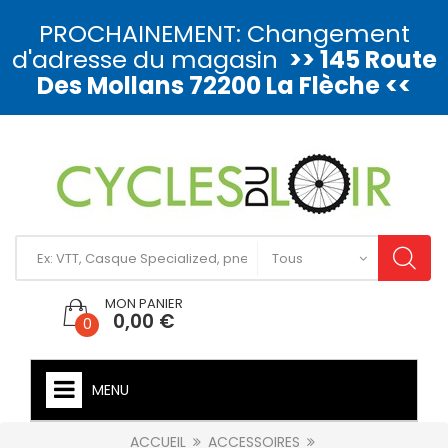
PROCHAINEMENT: Changement
d'adresse du magasin
>> 145 Route
Des Mollans 72200 La Flèche <<
MON PANIER
0,00 €
0
MENU
ACCUEIL
ACCESSOIRES