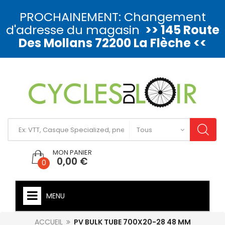
PROCHAINEMENT: Changement
d'adresse du magasin
>> 145 Route
Des Mollans 72200 La Flèche <<
MON PANIER
0,00 €
0
MENU
ACCUEIL
PV BULK TUBE 700X20-28 48 MM