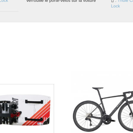
Lock
Verrouille le porte-vélos sur la voiture
:
Thule C
Lock