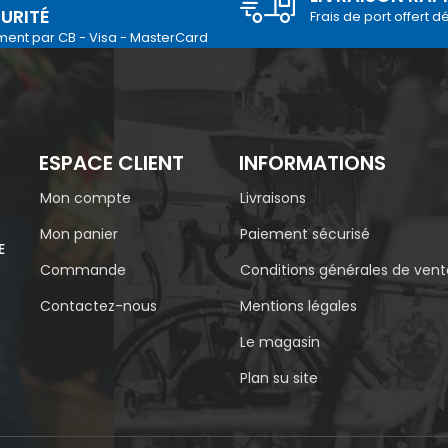
URITÉ
Frais de port offert d
ment par CB - Visa - MasterCard
ESPACE CLIENT
INFORMATIONS
Mon compte
Livraisons
Mon panier
Paiement sécurisé
E
Commande
Conditions générales de vent
Contactez-nous
Mentions légales
Le magasin
Plan su site