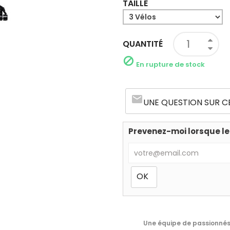
TAILLE
QUANTITÉ

En rupture de stock
email
UNE QUESTION SUR C
Prevenez-moi lorsque le
Une équipe de passionnés 