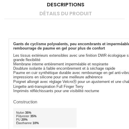
DESCRIPTIONS
DÉTAILS DU PRODUIT
Gants de cyclisme polyvalents, peu encombrants et imperméabl
rembourrage de paume en gel pour plus de confort
Les tissus extérieurs extensibles avec une finition DWR écologique 
grande flexibilité
Membrane interne entièrement imperméable et respirante
Doublure isolante à faible encombrement et à séchage rapide
Paume en cuir synthétique durable avec rembourrage en gel anti-vibr
impressions en silicone pour une meilleure adhérence
Poignet allongé avec réglage VelcroⓇ pour un ajustement et une cha
Lingette anti-transpiration Full Finger Terry
Imprimés réfléchissants pour une visibilité nocturne
Construction
Nylon
35%
Polyester
35%
PU
20%
Élasthanne
10%