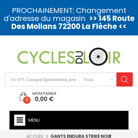
PROCHAINEMENT: Changement
d'adresse du magasin
>> 145 Route
Des Mollans 72200 La Flèche <<
MON PANIER
0,00 €
0
MENU
ACCUEIL
GANTS ENDURA STRIKE NOIR