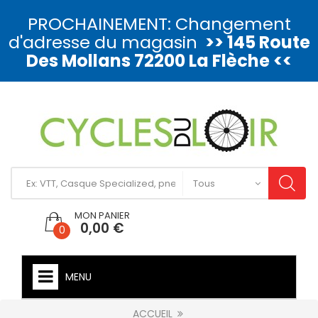
PROCHAINEMENT: Changement
d'adresse du magasin
>> 145 Route
Des Mollans 72200 La Flèche <<
MON PANIER
0,00 €
0
MENU
ACCUEIL