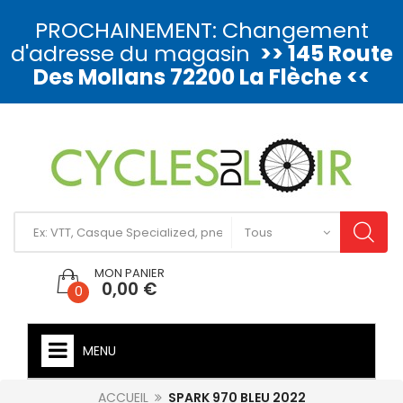
PROCHAINEMENT: Changement
d'adresse du magasin
>> 145 Route
Des Mollans 72200 La Flèche <<
MON PANIER
0,00 €
0
MENU
ACCUEIL
SPARK 970 BLEU 2022