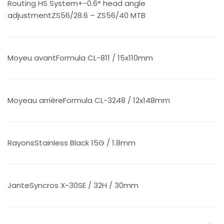
Routing HS System+-0.6° head angle
adjustmentZS56/28.6 – ZS56/40 MTB
Moyeu avantFormula CL-811 / 15x110mm
Moyeau arrièreFormula CL-3248 / 12x148mm
RayonsStainless Black 15G / 1.8mm
JanteSyncros X-30SE / 32H / 30mm