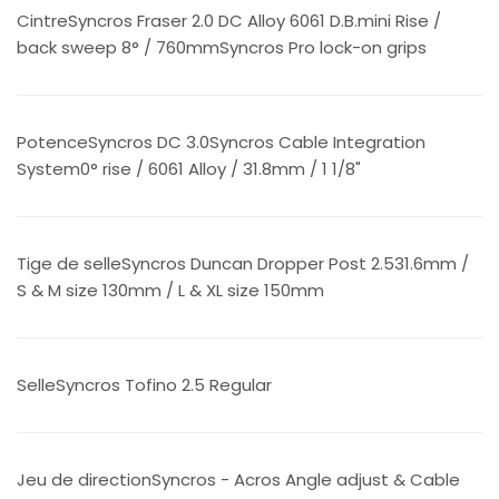
CintreSyncros Fraser 2.0 DC Alloy 6061 D.B.mini Rise /
back sweep 8° / 760mmSyncros Pro lock-on grips
PotenceSyncros DC 3.0Syncros Cable Integration
System0° rise / 6061 Alloy / 31.8mm / 1 1/8"
Tige de selleSyncros Duncan Dropper Post 2.531.6mm /
S & M size 130mm / L & XL size 150mm
SelleSyncros Tofino 2.5 Regular
Jeu de directionSyncros - Acros Angle adjust & Cable