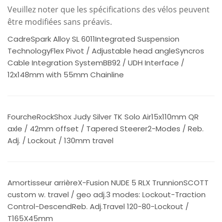
Veuillez noter que les spécifications des vélos peuvent
être modifiées sans préavis.
CadreSpark Alloy SL 6011Integrated Suspension
TechnologyFlex Pivot / Adjustable head angleSyncros
Cable Integration SystemBB92 / UDH Interface /
12x148mm with 55mm Chainline
FourcheRockShox Judy Silver TK Solo Air15x110mm QR
axle / 42mm offset / Tapered Steerer2-Modes / Reb.
Adj. / Lockout / 130mm travel
Amortisseur arrièreX-Fusion NUDE 5 RLX TrunnionSCOTT
custom w. travel / geo adj.3 modes: Lockout-Traction
Control-DescendReb. Adj.Travel 120-80-Lockout /
T165X45mm