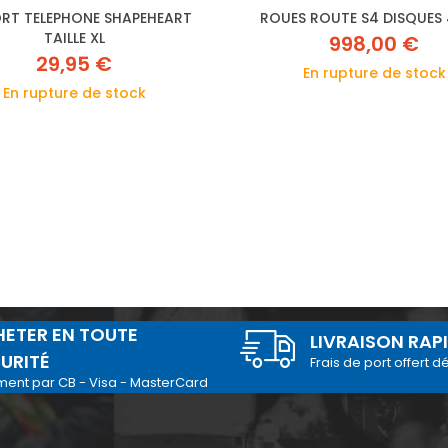
RT TELEPHONE SHAPEHEART
ROUES ROUTE S4 DISQUES
TAILLE XL
998,00 €
29,95 €
En rupture de stock
En rupture de stock
ETER EN TOUTE
LIVRAISON RAP
URITÉ
Frais de port offert d
ment par CB - Visa - MasterCard