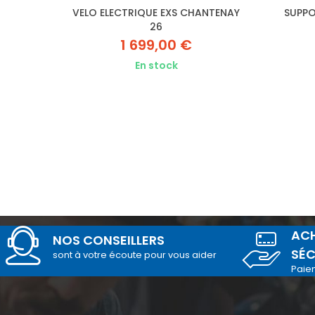
/BLEU
VELO ELECTRIQUE EXS CHANTENAY
SUPPO
26
1 699,00 €
En stock
ACH
NOS CONSEILLERS
SÉC
sont à votre écoute pour vous aider
Paie