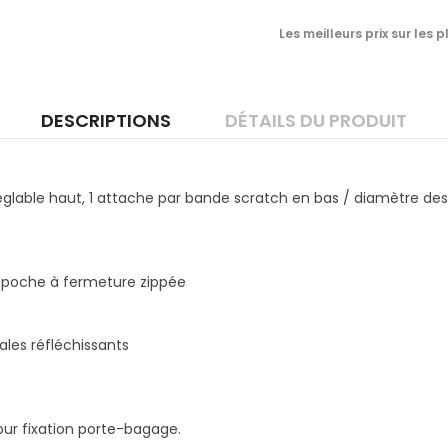
Les meilleurs prix sur les
DESCRIPTIONS
DÉTAILS DU PRODUIT
églable haut, 1 attache par bande scratch en bas / diamètre d
 poche à fermeture zippée
rales réfléchissants
ur fixation porte-bagage.