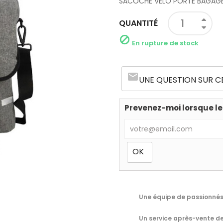
SACOCHE VELO PORTE BAGAGE O
QUANTITÉ

En rupture de stock
email
UNE QUESTION SUR C
Prevenez-moi lorsque le
Une équipe de passionnés 
Un service après-vente de