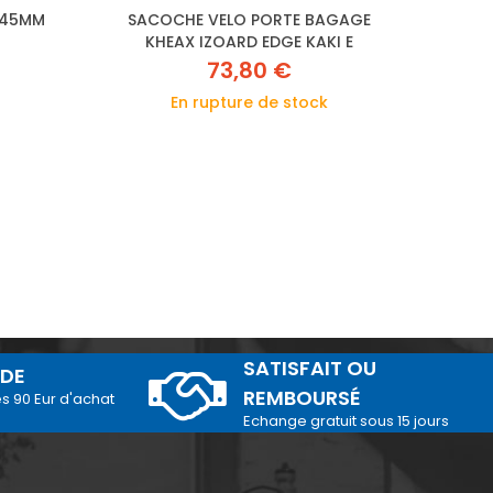
 45MM
SACOCHE VELO PORTE BAGAGE
S
KHEAX IZOARD EDGE KAKI E
73,80 €
En rupture de stock
SATISFAIT OU
IDE
REMBOURSÉ
és 90 Eur d'achat
Echange gratuit sous 15 jours