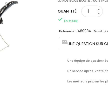
GARDE BOUE ROUTE 700 STRO
QUANTITÉ

En stock
489084
Reference :
Quantité d
email
UNE QUESTION SUR C
Une équipe de passionnés 
Un service après-vente de
Les meilleurs prix sur les