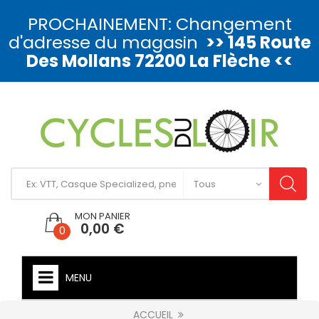
PROCHAINEMENT: Changement
d'adresse du magasin
>> 145 Route
Des Mollans 72200 La Flèche <<
MON PANIER
0,00 €
0
MENU
ACCUEIL