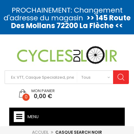
PROCHAINEMENT: Changement
d'adresse du magasin
>> 145 Route
Des Mollans 72200 La Flèche <<
MON PANIER
0,00 €
0
MENU
ACCUEIL
CASQUE SEARCH NOIR