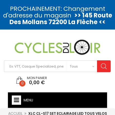
PROCHAINEMENT: Changement
d'adresse du magasin
>> 145 Route
Des Mollans 72200 La Flèche <<
MON PANIER
0,00 €
0
MENU
ACCUEIL
XLC CL-S17 SET ECLAIRAGE LED TOUS VELOS