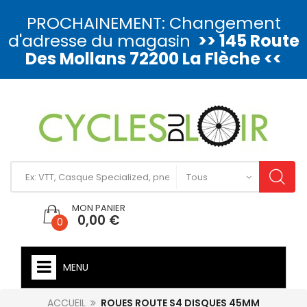
PROCHAINEMENT: Changement
d'adresse du magasin
>> 145 Route
Des Mollans 72200 La Flèche <<
MON PANIER
0,00 €
0
MENU
ACCUEIL
ROUES ROUTE S4 DISQUES 45MM