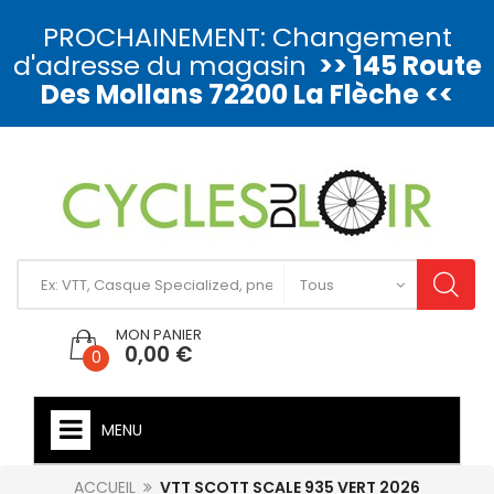
PROCHAINEMENT: Changement
d'adresse du magasin
>> 145 Route
Des Mollans 72200 La Flèche <<
MON PANIER
0,00 €
0
MENU
ACCUEIL
VTT SCOTT SCALE 935 VERT 2026