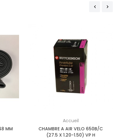
Accueil
48 MM
CHAMBRE A AIR VELO 650B/C
ROUE
(27.5 X 1.20-1.50) VP H
J