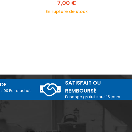
7,00 €
En rupture de stock
SATISFAIT OU
IDE
REMBOURSÉ
és 90 Eur d'achat
Echange gratuit sous 15 jours