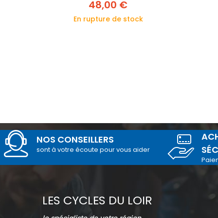
48,00 €
En rupture de stock
ACH
NOS CONSEILLERS
SÉC
sont à votre écoute pour vous aider
Paie
LES CYCLES DU LOIR
le spécialiste de votre région