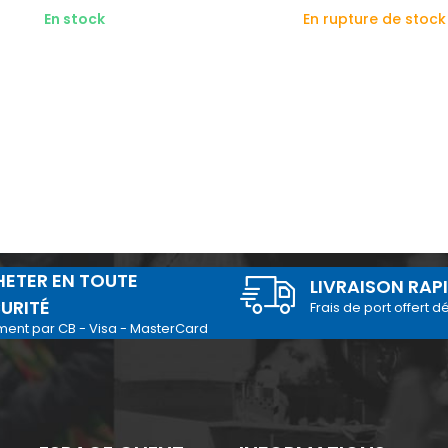
En stock
En rupture de stock
ETER EN TOUTE
LIVRAISON RAP
URITÉ
Frais de port offert d
ment par CB - Visa - MasterCard