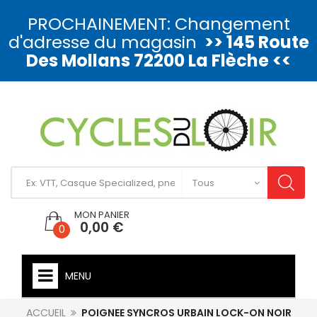
PROCHAINEMENT: Changement
d'adresse du magasin
>> 145 Route
Des Mollans 72200 La Flèche <<
MON PANIER
0,00 €
0
MENU
ACCUEIL
POIGNEE SYNCROS URBAIN LOCK-ON NOIR