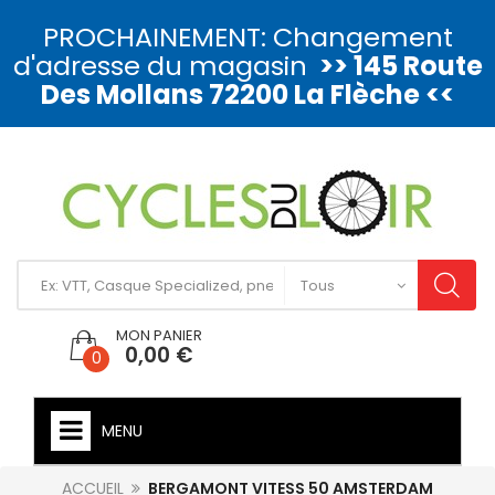
PROCHAINEMENT: Changement
d'adresse du magasin
>> 145 Route
Des Mollans 72200 La Flèche <<
MON PANIER
0,00 €
0
MENU
ACCUEIL
BERGAMONT VITESS 50 AMSTERDAM