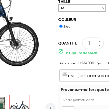
TAILLE
COULEUR
Bleu
QUANTITÉ

En rupture de stock
O234099
Reference :
Quantité
email
UNE QUESTION SUR C
Prevenez-moi lorsque le