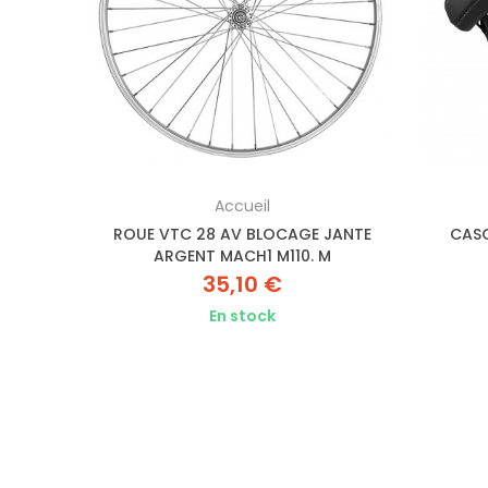
Accueil
AL Z
ROUE VTC 28 AV BLOCAGE JANTE
CASQ
(1
ARGENT MACH1 M110. M
35,10 €
En stock