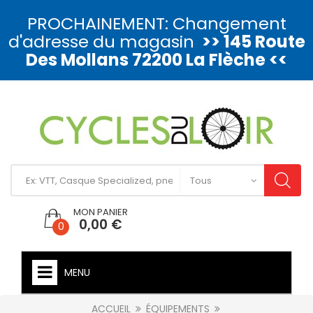
PROCHAINEMENT: Changement
d'adresse du magasin
>> 145 Route
Des Mollans 72200 La Flèche <<
MON PANIER
0,00 €
0
MENU
ACCUEIL
ÉQUIPEMENTS