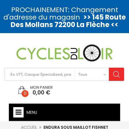
PROCHAINEMENT: Changement
d'adresse du magasin
>> 145 Route
Des Mollans 72200 La Flèche <<
MON PANIER
0,00 €
0
MENU
ACCUEIL
ENDURA SOUS MAILLOT FISHNET