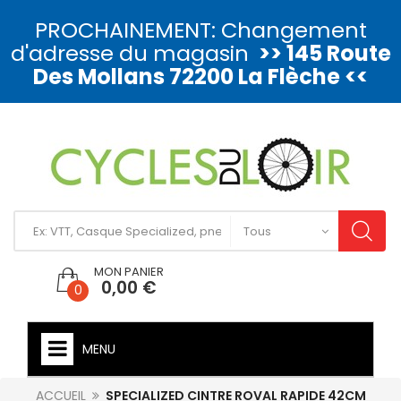
PROCHAINEMENT: Changement
d'adresse du magasin
>> 145 Route
Des Mollans 72200 La Flèche <<
MON PANIER
0,00 €
0
MENU
ACCUEIL
SPECIALIZED CINTRE ROVAL RAPIDE 42CM