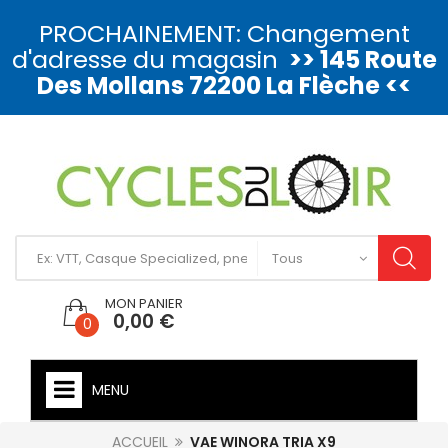
PROCHAINEMENT: Changement
d'adresse du magasin
>> 145 Route
Des Mollans 72200 La Flèche <<
MON PANIER
0,00 €
0
MENU
ACCUEIL
VAE WINORA TRIA X9