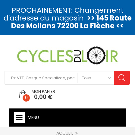
PROCHAINEMENT: Changement
d'adresse du magasin
>> 145 Route
Des Mollans 72200 La Flèche <<
MON PANIER
0,00 €
0
MENU
ACCUEIL