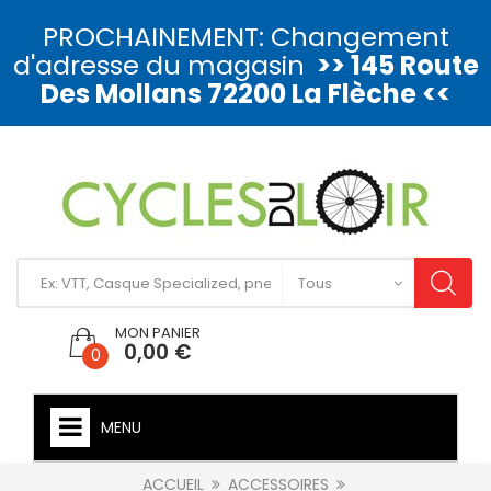
PROCHAINEMENT: Changement
d'adresse du magasin
>> 145 Route
Des Mollans 72200 La Flèche <<
MON PANIER
0,00 €
0
MENU
ACCUEIL
ACCESSOIRES